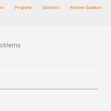
les
Programa
Sponsors
Keynote Speakers
roblems