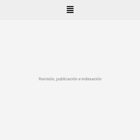
Ir
Menú
al
contenido
Revisión, publicación e indexación