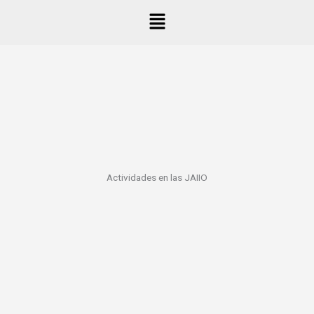
Ir
Menú
al
contenido
Actividades en las JAIIO